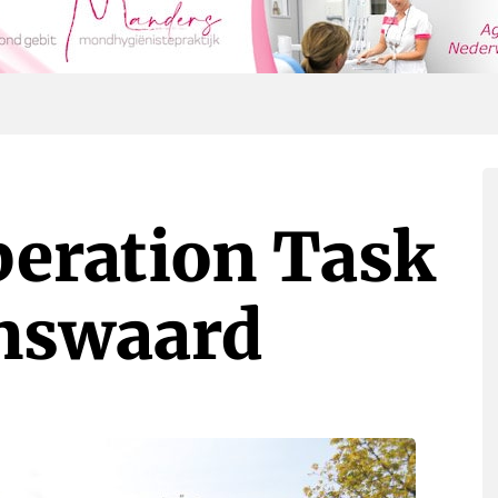
eration Task
enswaard