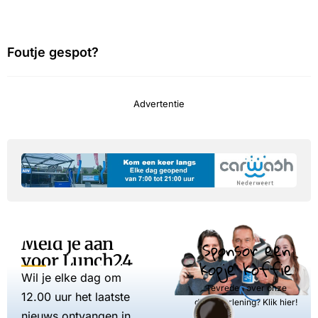
Foutje gespot?
Advertentie
Meld je aan
Sponsor een
voor Lunch24
kopje koffie
Wil je elke dag om
Tevreden over onze
12.00 uur het laatste
dienstverlening? Klik hier!
nieuws ontvangen in