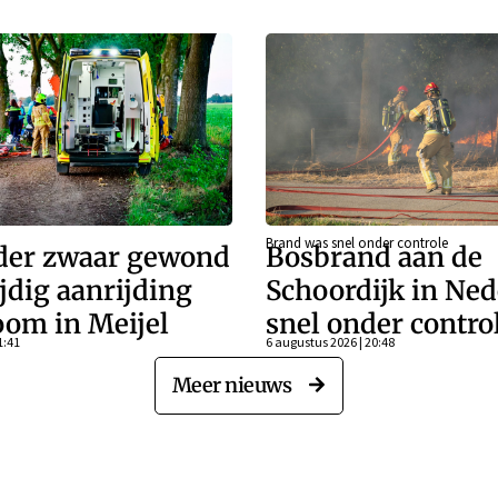
Brand was snel onder controle
der zwaar gewond
Bosbrand aan de
jdig aanrijding
Schoordijk in Ne
oom in Meijel
snel onder contro
1:41
6 augustus 2026 | 20:48
Meer nieuws