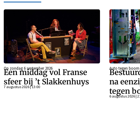
Op zondag 6 september 2026
Auto tegen boom
Een middag vol Franse
Bestuur
sfeer bij ’t Slakkenhuys
na eenzi
7 augustus 2026 | 13:00
tegen b
6 augustus 2026 | 2