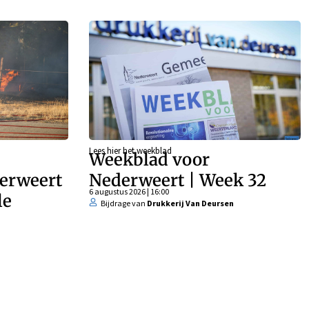
Lees hier het weekblad
Weekblad voor
derweert
Nederweert | Week 32
6 augustus 2026 | 16:00
le
Bijdrage van
Drukkerij Van Deursen