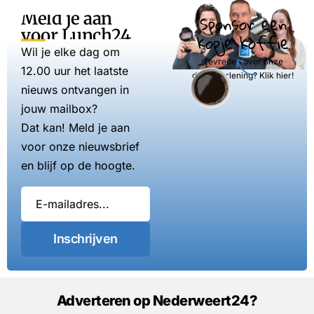
Meld je aan
Sponsor een
voor Lunch24
kopje koffie
Wil je elke dag om
Tevreden over onze
12.00 uur het laatste
dienstverlening? Klik hier!
nieuws ontvangen in
jouw mailbox?
Dat kan! Meld je aan
voor onze nieuwsbrief
en blijf op de hoogte.
Inschrijven
Adverteren op Nederweert24?