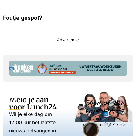
Foutje gespot?
Advertentie
Meld je aan
Sponsor een
voor Lunch24
kopje koffie
Wil je elke dag om
Tevreden over onze
12.00 uur het laatste
dienstverlening? Klik hier!
nieuws ontvangen in