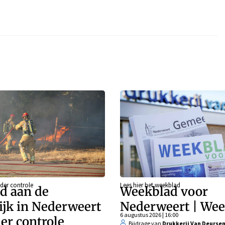
der controle
Lees hier het weekblad
d aan de
Weekblad voor
ijk in Nederweert
Nederweert | Wee
6 augustus 2026 | 16:00
er controle
Bijdrage van
Drukkerij Van Deurse