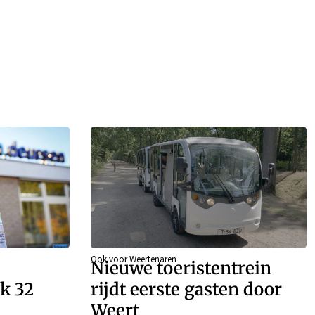
Ook voor Weertenaren
Nieuwe toeristentrein
k 32
rijdt eerste gasten door
Weert
n