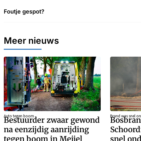
Foutje gespot?
Meer nieuws
Auto tegen boom
Brand was snel on
Bestuurder zwaar gewond
Bosbran
na eenzijdig aanrijding
Schoord
tegen boom in Meijel
snel ond