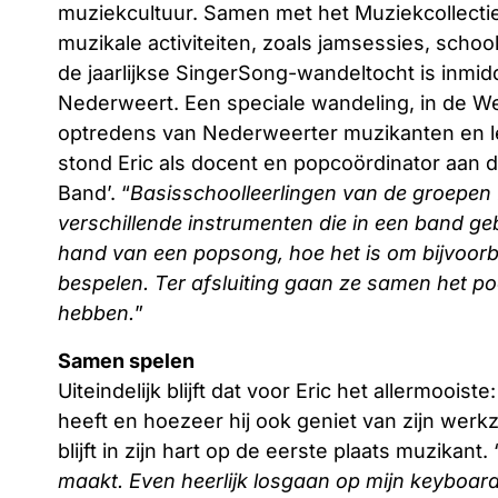
muziekcultuur. Samen met het Muziekcollectief
muzikale activiteiten, zoals jamsessies, schoo
de jaarlijkse SingerSong-wandeltocht is inmi
Nederweert. Een speciale wandeling, in de 
optredens van Nederweerter muzikanten en le
stond Eric als docent en popcoördinator aan d
Band’. “
Basisschoolleerlingen van de groepen 7
verschillende instrumenten die in een band ge
hand van een popsong, hoe het is om bijvoorbe
bespelen. Ter afsluiting gaan ze samen het po
hebben.
”
Samen spelen
Uiteindelijk blijft dat voor Eric het allermooi
heeft en hoezeer hij ook geniet van zijn wer
blijft in zijn hart op de eerste plaats muzikant. 
maakt. Even heerlijk losgaan op mijn keyboards