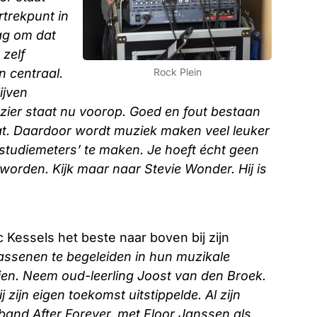
rtrekpunt in
ag om dat
 zelf
n centraal.
Rock Plein
ijven
plezier staat nu voorop. Goed en fout bestaan
e lat. Daardoor wordt muziek maken veel leuker
‘studiemeters’ te maken. Je hoeft écht geen
orden. Kijk maar naar Stevie Wonder. Hij is
c Kessels het beste naar boven bij zijn
assenen te begeleiden in hun muzikale
ien. Neem oud-leerling Joost van den Broek.
j zijn eigen toekomst uitstippelde. Al zijn
band After Forever, met Floor Janssen als