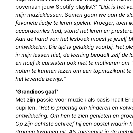
bovenaan jouw Spotify playlist?’ “
Dát is het ve
mijn muzieklessen. Samen gaan we aan de sl
favoriete liedje te leren spelen. Vroeger, toen ik
accordeonles had, stond het leren en prestere
Aan de hand van het lesboek moest je jezelf bl
ontwikkelen. Die tijd is gelukkig voorbij. Het 
in mijn lessen niet, de leerling bepaalt zelf d
en hoef ik cursisten ook niet te motiveren om 
noten te kunnen lezen om een topmuzikant te w
het levende bewijs.
”
‘Grandioos gaaf’
Met zijn passie voor muziek als basis haalt Eri
pupillen. “
Het is prachtig om kinderen en volw
ontwikkeling. Om hen te zien genieten en groe
Op zijn achtste schreef hij een opstel waarin hi
dromen kwamen uit. Als toetsenist in de metal