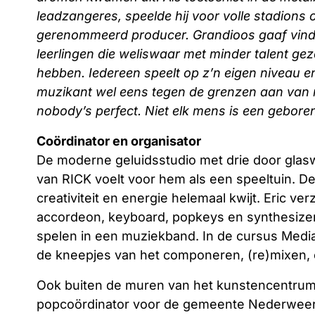
leadzangeres, speelde hij voor volle stadions 
gerenommeerd producer. Grandioos gaaf vind i
leerlingen die weliswaar met minder talent ge
hebben. Iedereen speelt op z’n eigen niveau en
muzikant wel eens tegen de grenzen aan van mi
nobody’s perfect. Niet elk mens is een geboren
Coördinator en organisator
De moderne geluidsstudio met drie door glas
van RICK voelt voor hem als een speeltuin. De
creativiteit en energie helemaal kwijt. Eric v
accordeon, keyboard, popkeys en synthesizer.
spelen in een muziekband. In de cursus Medi
de kneepjes van het componeren, (re)mixen, 
Ook buiten de muren van het kunstencentrum la
popcoördinator voor de gemeente Nederweert 