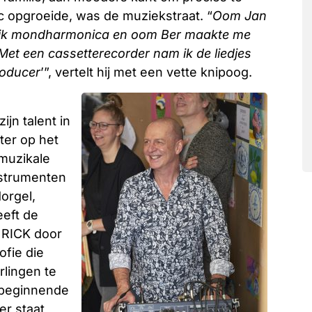
ric opgroeide, was de muziekstraat. “
Oom Jan
de ik mondharmonica en oom Ber maakte me
 Met een cassetterecorder nam ik de liedjes
roducer
’”, vertelt hij met een vette knipoog.
jn talent in
ater op het
 muzikale
nstrumenten
orgel,
eeft de
j RICK door
ofie die
rlingen te
n beginnende
er staat