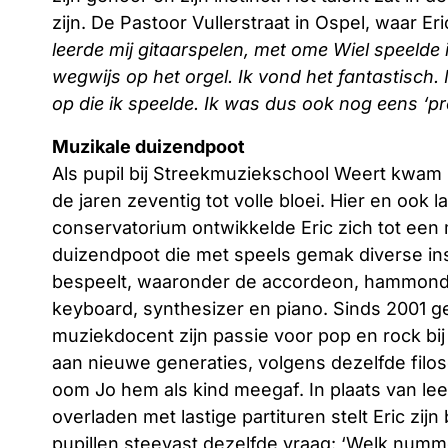
zijn. De Pastoor Vullerstraat in Ospel, waar E
leerde mij gitaarspelen, met ome Wiel speel
wegwijs op het orgel. Ik vond het fantastisch.
op die ik speelde. Ik was dus ook nog eens ‘p
Muzikale duizendpoot
Als pupil bij Streekmuziekschool Weert kwam zi
de jaren zeventig tot volle bloei. Hier en ook l
conservatorium ontwikkelde Eric zich tot een
duizendpoot die met speels gemak diverse i
bespeelt, waaronder de accordeon, hammond
keyboard, synthesizer en piano. Sinds 2001 g
muziekdocent zijn passie voor pop en rock bi
aan nieuwe generaties, volgens dezelfde filos
oom Jo hem als kind meegaf. In plaats van lee
overladen met lastige partituren stelt Eric zij
pupillen steevast dezelfde vraag: ‘Welk numm