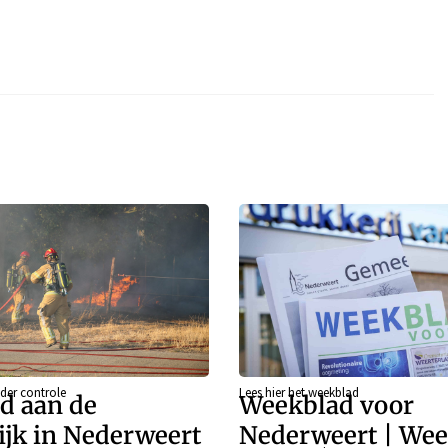
der controle
Lees hier het weekblad
d aan de
Weekblad voor
ijk in Nederweert
Nederweert | Wee