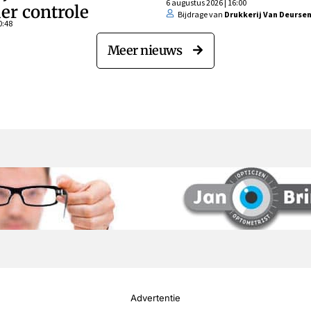
6 augustus 2026 | 16:00
er controle
Bijdrage van
Drukkerij Van Deurse
0:48
Meer nieuws
Advertentie