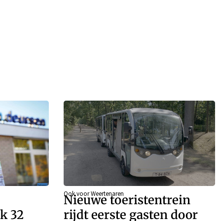
Ook voor Weertenaren
Nieuwe toeristentrein
k 32
rijdt eerste gasten door