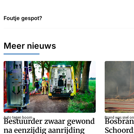
Foutje gespot?
Meer nieuws
Auto tegen boom
Brand was snel on
Bestuurder zwaar gewond
Bosbran
na eenzijdig aanrijding
Schoord