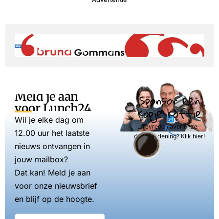
Meld je aan
Sponsor een
voor Lunch24
kopje koffie
Wil je elke dag om
Tevreden over onze
12.00 uur het laatste
dienstverlening? Klik hier!
nieuws ontvangen in
jouw mailbox?
Dat kan! Meld je aan
voor onze nieuwsbrief
en blijf op de hoogte.