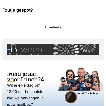
Foutje gespot?
Advertentie
Meld je aan
Sponsor een
voor Lunch24
kopje koffie
Wil je elke dag om
Tevreden over onze
12.00 uur het laatste
dienstverlening? Klik hier!
nieuws ontvangen in
jouw mailbox?