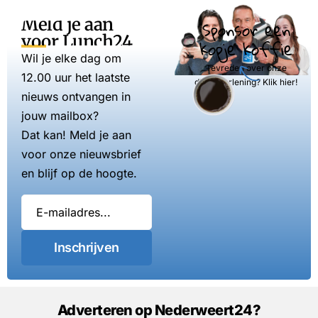
Meld je aan
Sponsor een
voor Lunch24
kopje koffie
Wil je elke dag om
Tevreden over onze
12.00 uur het laatste
dienstverlening? Klik hier!
nieuws ontvangen in
jouw mailbox?
Dat kan! Meld je aan
voor onze nieuwsbrief
en blijf op de hoogte.
Inschrijven
Adverteren op Nederweert24?