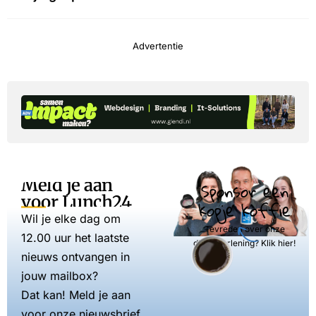
Advertentie
Meld je aan
Sponsor een
voor Lunch24
kopje koffie
Wil je elke dag om
Tevreden over onze
12.00 uur het laatste
dienstverlening? Klik hier!
nieuws ontvangen in
jouw mailbox?
Dat kan! Meld je aan
voor onze nieuwsbrief