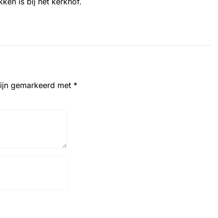
ken is bij het kerkhof.
zijn gemarkeerd met
*
Website