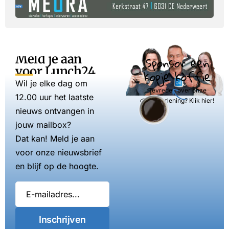
Meld je aan
Sponsor een
voor Lunch24
kopje koffie
Wil je elke dag om
Tevreden over onze
12.00 uur het laatste
dienstverlening? Klik hier!
nieuws ontvangen in
jouw mailbox?
Dat kan! Meld je aan
voor onze nieuwsbrief
en blijf op de hoogte.
Inschrijven