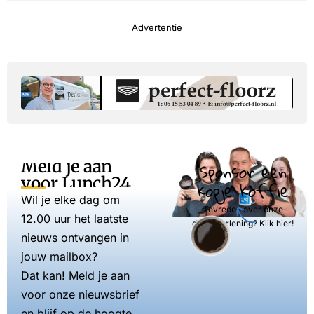
Advertentie
Meld je aan
Sponsor een
voor Lunch24
kopje koffie
Wil je elke dag om
Tevreden over onze
12.00 uur het laatste
dienstverlening? Klik hier!
nieuws ontvangen in
jouw mailbox?
Dat kan! Meld je aan
voor onze nieuwsbrief
en blijf op de hoogte.