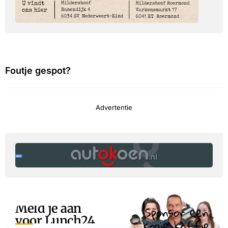
Foutje gespot?
Advertentie
Meld je aan
Sponsor een
voor Lunch24
kopje koffie