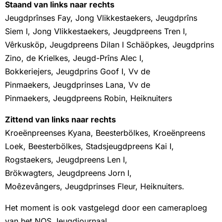
Staand van links naar rechts
Jeugdprînses Fay, Jong Vlikkestaekers, Jeugdprîns
Siem I, Jong Vlikkestaekers, Jeugdpreens Tren I,
Vêrkusköp, Jeugdpreens Dilan I Schäöpkes, Jeugdprins
Zino, de Krielkes, Jeugd-Prîns Alec I,
Bokkeriejers, Jeugdprins Goof I, Vv de
Pinmaekers, Jeugdprinses Lana, Vv de
Pinmaekers, Jeugdpreens Robin, Heiknuiters
Zittend van links naar rechts
Kroeënpreenses Kyana, Beesterbölkes, Kroeënpreens
Loek, Beesterbölkes, Stadsjeugdpreens Kai I,
Rogstaekers, Jeugdpreens Len I,
Brökwagters, Jeugdpreens Jorn I,
Moêzevângers, Jeugdprinses Fleur, Heiknuiters.
Het moment is ook vastgelegd door een cameraploeg
van het NOS Jeugdjournaal.