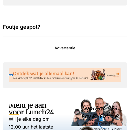
Foutje gespot?
Advertentie
Meld je aan
Sponsor een
voor Lunch24
kopje koffie
Wil je elke dag om
Tevreden over onze
12.00 uur het laatste
dienstverlening? Klik hier!