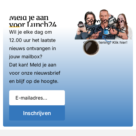
Meld je aan
Sponsor een
voor Lunch24
kopje koffie
Wil je elke dag om
Tevreden over onze
12.00 uur het laatste
dienstverlening? Klik hier!
nieuws ontvangen in
jouw mailbox?
Dat kan! Meld je aan
voor onze nieuwsbrief
en blijf op de hoogte.
Inschrijven