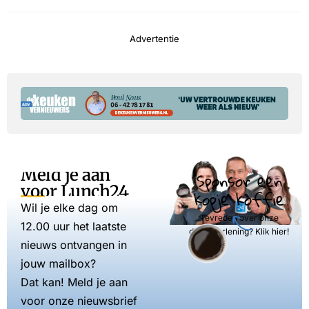
Advertentie
Meld je aan
Sponsor een
voor Lunch24
kopje koffie
Wil je elke dag om
Tevreden over onze
12.00 uur het laatste
dienstverlening? Klik hier!
nieuws ontvangen in
jouw mailbox?
Dat kan! Meld je aan
voor onze nieuwsbrief