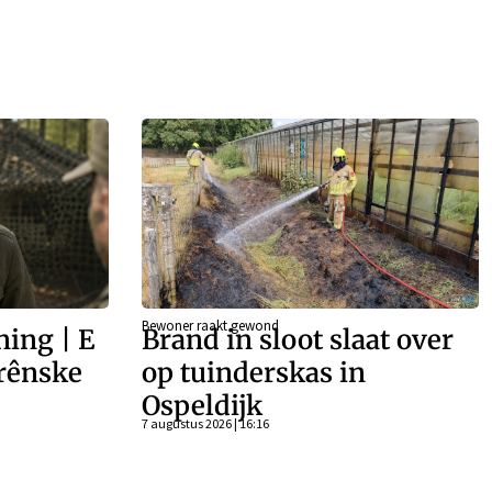
Bewoner raakt gewond
ing | E
Brand in sloot slaat over
rênske
op tuinderskas in
Ospeldijk
7 augustus 2026 | 16:16