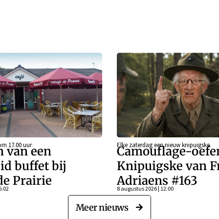
om 17.00 uur
Elke zaterdag een nieuw knipuigske
n van een
Camouflage-oefen
id buffet bij
Knipuigske van F
de Prairie
Adriaens #163
5:02
8 augustus 2026 | 12:00
Meer nieuws