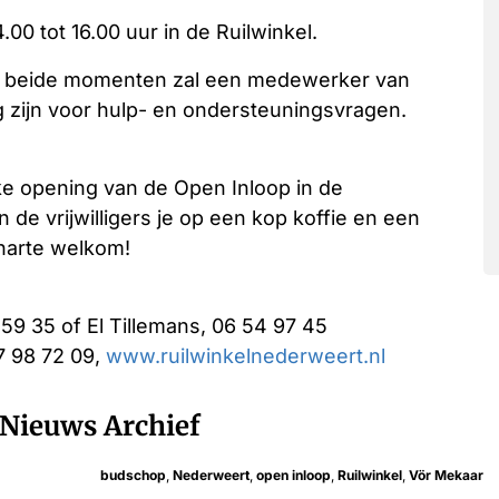
0 tot 16.00 uur in de Ruilwinkel.
Op beide momenten zal een medewerker van
 zijn voor hulp- en ondersteuningsvragen.
ke opening van de Open Inloop in de
n de vrijwilligers je op een kop koffie en een
 harte welkom!
59 35 of El Tillemans, 06 54 97 45
7 98 72 09,
www.ruilwinkelnederweert.nl
Nieuws Archief
budschop
,
Nederweert
,
open inloop
,
Ruilwinkel
,
Vör Mekaar