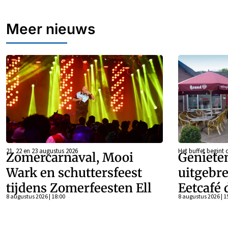
Meer nieuws
21, 22 en 23 augustus 2026
Het buffet begint 
Zomercarnaval, Mooi
Geniete
Wark en schuttersfeest
uitgebre
tijdens Zomerfeesten Ell
Eetcafé 
8 augustus 2026 | 18:00
8 augustus 2026 | 1