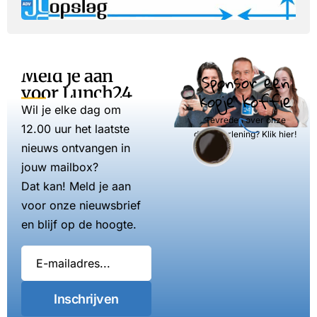
Meld je aan
Sponsor een
voor Lunch24
kopje koffie
Wil je elke dag om
Tevreden over onze
12.00 uur het laatste
dienstverlening? Klik hier!
nieuws ontvangen in
jouw mailbox?
Dat kan! Meld je aan
voor onze nieuwsbrief
en blijf op de hoogte.
Inschrijven