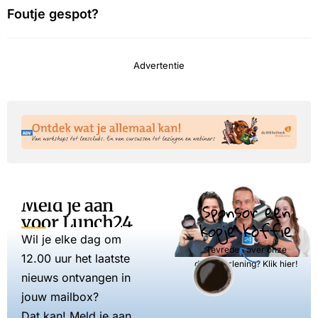
Foutje gespot?
Advertentie
Meld je aan
Sponsor een
voor Lunch24
kopje koffie
Wil je elke dag om
Tevreden over onze
12.00 uur het laatste
dienstverlening? Klik hier!
nieuws ontvangen in
jouw mailbox?
Dat kan! Meld je aan