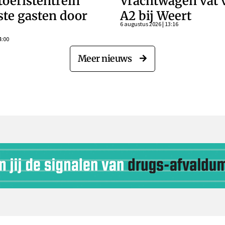
oeristentrein
Vrachtwagen vat 
rste gasten door
A2 bij Weert
6 augustus 2026 | 13:16
4:00
Meer nieuws