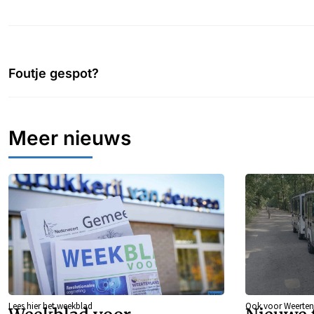
Foutje gespot?
Meer nieuws
Lees hier het weekblad
Ook voor Weerten