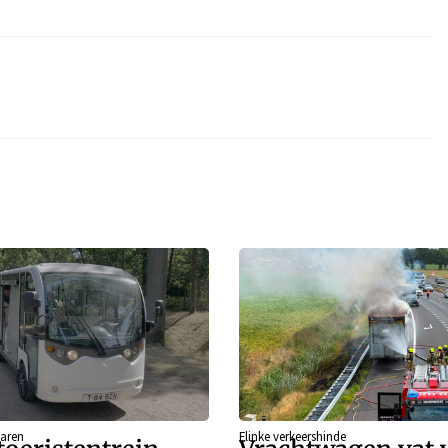
aren
Flinke verkeershinde