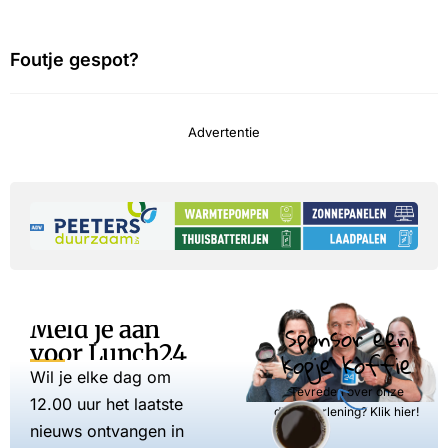
Foutje gespot?
Advertentie
Meld je aan
Sponsor een
voor Lunch24
kopje koffie
Wil je elke dag om
Tevreden over onze
12.00 uur het laatste
dienstverlening? Klik hier!
nieuws ontvangen in