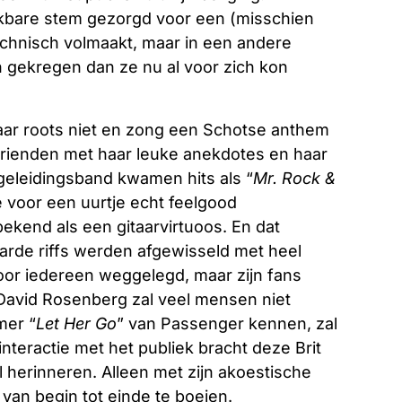
kbare stem gezorgd voor een (misschien
echnisch volmaakt, maar in een andere
 gekregen dan ze nu al voor zich kon
r roots niet en zong een Schotse anthem
rienden met haar leuke anekdotes en haar
geleidingsband kwamen hits als “
Mr. Rock &
e voor een uurtje echt feelgood
 bekend als een gitaarvirtuoos. En dat
arde riffs werden afgewisseld met heel
 voor iedereen weggelegd, maar zijn fans
David Rosenberg zal veel mensen niet
mer “
Let Her Go
” van Passenger kennen, zal
nteractie met het publiek bracht deze Brit
 herinneren. Alleen met zijn akoestische
 van begin tot einde te boeien.