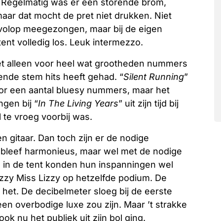
 Regelmatig was er een storende brom,
, maar dat mocht de pret niet drukken. Niet
volop meegezongen, maar bij de eigen
 tent volledig los. Leuk intermezzo.
iet alleen voor heel wat grootheden nummers
ende stem hits heeft gehad. “
Silent Running
”
r een aantal bluesy nummers, maar het
gen bij “
In The Living Years
” uit zijn tijd bij
te vroeg voorbij was.
n gitaar. Dan toch zijn er de nodige
 bleef harmonieus, maar wel met de nodige
 in de tent konden hun inspanningen wel
izzy Miss Lizzy op hetzelfde podium. De
et. De decibelmeter sloeg bij de eerste
en overbodige luxe zou zijn. Maar ’t strakke
k nu het publiek uit zijn bol ging.