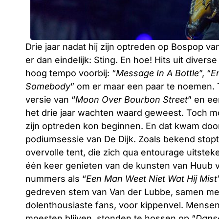
Drie jaar nadat hij zijn optreden op Bospop 
er dan eindelijk: Sting. En hoe! Hits uit diver
hoog tempo voorbij: “
Message In A Bottle
”, “
E
Somebody
” om er maar een paar te noemen. T
versie van “
Moon Over Bourbon Street
” en e
het drie jaar wachten waard geweest. Toch mo
zijn optreden kon beginnen. En dat kwam door
podiumsessie van De Dijk. Zoals bekend stopt 
overvolle tent, die zich qua entourage uitste
één keer genieten van de kunsten van Huub v
nummers als “
Een Man Weet Niet Wat Hij Mist
gedreven stem van Van der Lubbe, samen me
dolenthousiaste fans, voor kippenvel. Mensen
moesten blijven, stonden te hossen op “
Dans