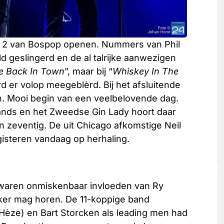
g 2 van Bospop openen. Nummers van Phil
 geslingerd en de al talrijke aanwezigen
e Back In Town
”, maar bij “
Whiskey In The
rd er volop meegeblèrd. Bij het afsluitende
in. Mooi begin van een veelbelovende dag.
ands en het Zweedse Gin Lady hoort daar
en zeventig. De uit Chicago afkomstige Neil
gisteren vandaag op herhaling.
 waren onmiskenbaar invloeden van Ry
aker mag horen. De 11-koppige band
èze) en Bart Storcken als leading men had