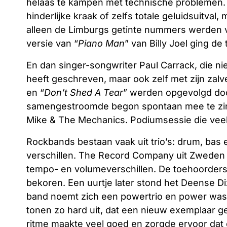
helaas te kampen met technische problemen.
hinderlijke kraak of zelfs totale geluidsuitval
alleen de Limburgs getinte nummers werden 
versie van “
Piano Man
” van Billy Joel ging de
En dan singer-songwriter Paul Carrack, die n
heeft geschreven, maar ook zelf met zijn zalv
en “
Don’t Shed A Tear
” werden opgevolgd doo
samengestroomde begon spontaan mee te zin
Mike & The Mechanics. Podiumsessie die veel 
Rockbands bestaan vaak uit trio’s: drum, bas e
verschillen. The Record Company uit Zweden
tempo- en volumeverschillen. De toehoorders
bekoren. Een uurtje later stond het Deense D
band noemt zich een powertrio en power was h
tonen zo hard uit, dat een nieuw exemplaar ge
ritme maakte veel goed en zorgde ervoor dat oo