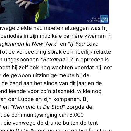
vanwege ziekte had moeten afzeggen was hij
se periodes in zijn muzikale carrière kwamen in
nglishman In New York
” en “
If You Love
ot de verbeelding sprak een heerlijk relaxte
en uitgesponnen
“Roxanne”.
Zijn optreden is
est hij zelf ook nog wachten voordat hij met
 de gewoon uitzinnige meute bij de
de band aan het einde van dit jaar en de
kend leende voor zo’n afscheid, wilde nog
an der Lubbe en zijn kompanen. Bij
” en “
Niemand In De Stad
” zorgde de
t de communitysinging van 8.000
, die vanwege de drukte buiten de tent
en Op De Vulkaan
” en maakten het feest van