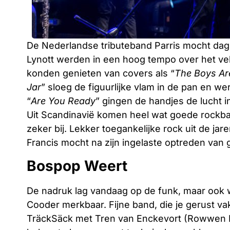
De Nederlandse tributeband Parris mocht da
Lynott werden in een hoog tempo over het veld
konden genieten van covers als “
The Boys Ar
Jar
” sloeg de figuurlijke vlam in de pan en we
“
Are You Ready
” gingen de handjes de lucht 
Uit Scandinavië komen heel wat goede rockb
zeker bij. Lekker toegankelijke rock uit de jar
Francis mocht na zijn ingelaste optreden van 
Bospop Weert
De nadruk lag vandaag op de funk, maar ook
Cooder merkbaar. Fijne band, die je gerust v
TräckSäck met Tren van Enckevort (Rowwen H