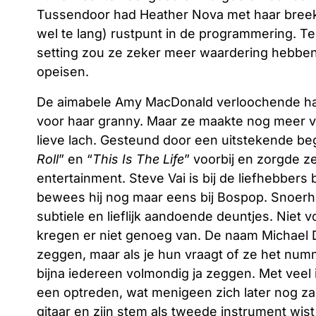
Tussendoor had Heather Nova met haar bree
wel te lang) rustpunt in de programmering. T
setting zou ze zeker meer waardering hebben
opeisen.
De aimabele Amy MacDonald verloochende haa
voor haar granny. Maar ze maakte nog meer v
lieve lach. Gesteund door een uitstekende be
Roll
” en “
This Is The Life
” voorbij en zorgde z
entertainment. Steve Vai is bij de liefhebbers
bewees hij nog maar eens bij Bospop. Snoerh
subtiele en lieflijk aandoende deuntjes. Niet
kregen er niet genoeg van. De naam Michael 
zeggen, maar als je hun vraagt of ze het num
bijna iedereen volmondig ja zeggen. Met veel i
een optreden, wat menigeen zich later nog zal
gitaar en zijn stem als tweede instrument wist