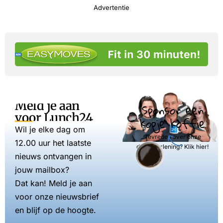
Advertentie
Meld je aan
Sponsor een
voor Lunch24
kopje koffie
Wil je elke dag om
Tevreden over onze
12.00 uur het laatste
dienstverlening? Klik hier!
nieuws ontvangen in
jouw mailbox?
Dat kan! Meld je aan
voor onze nieuwsbrief
en blijf op de hoogte.