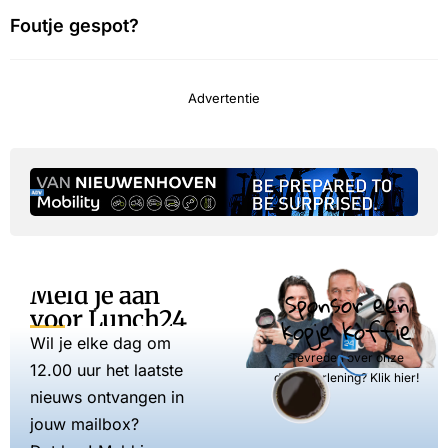
Foutje gespot?
Advertentie
Meld je aan
Sponsor een
voor Lunch24
kopje koffie
Wil je elke dag om
Tevreden over onze
12.00 uur het laatste
dienstverlening? Klik hier!
nieuws ontvangen in
jouw mailbox?