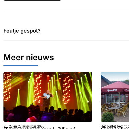
Foutje gespot?
Meer nieuws
21, 22 en 23 augustus 2026
Het buffet begint 