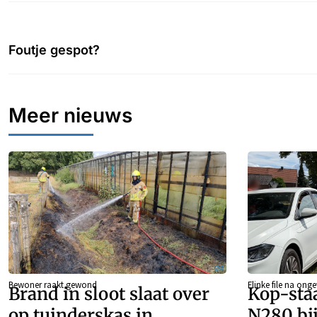
Foutje gespot?
Meer nieuws
Bewoner raakt gewond
Flinke file na onge
Brand in sloot slaat over
Kop-sta
op tuinderskas in
N280 bi