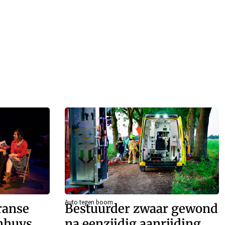
Auto tegen boom
ranse
Bestuurder zwaar gewond
enhuys
na eenzijdig aanrijding