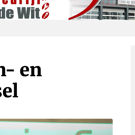
n- en
el