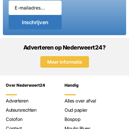
Inschrijven
Adverteren op Nederweert24?
Meer informatie
Over Nederweert24
Handig
Adverteren
Alles over afval
Auteursrechten
Oud papier
Colofon
Bospop
Contact
Moulin Blues