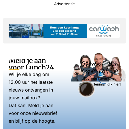
Advertentie
Meld je aan
Sponsor een
voor Lunch24
kopje koffie
Wil je elke dag om
Tevreden over onze
12.00 uur het laatste
dienstverlening? Klik hier!
nieuws ontvangen in
jouw mailbox?
Dat kan! Meld je aan
voor onze nieuwsbrief
en blijf op de hoogte.