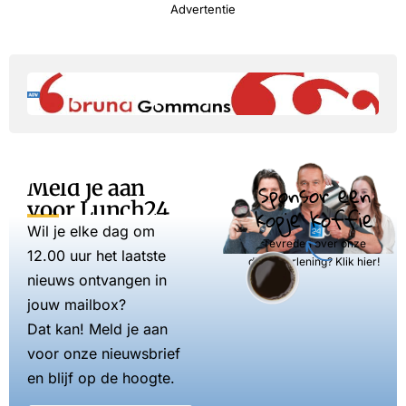
Advertentie
Meld je aan
Sponsor een
voor Lunch24
kopje koffie
Wil je elke dag om
Tevreden over onze
12.00 uur het laatste
dienstverlening? Klik hier!
nieuws ontvangen in
jouw mailbox?
Dat kan! Meld je aan
voor onze nieuwsbrief
en blijf op de hoogte.