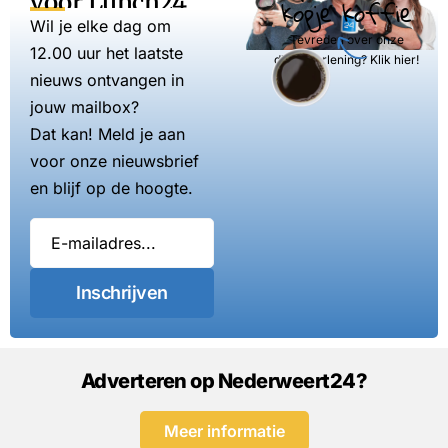
voor Lunch24
kopje koffie
Wil je elke dag om
Tevreden over onze
12.00 uur het laatste
dienstverlening? Klik hier!
nieuws ontvangen in
jouw mailbox?
Dat kan! Meld je aan
voor onze nieuwsbrief
en blijf op de hoogte.
Inschrijven
Adverteren op Nederweert24?
Meer informatie