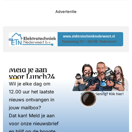
Advertentie
Meld je aan
Sponsor een
voor Lunch24
kopje koffie
Wil je elke dag om
Tevreden over onze
12.00 uur het laatste
dienstverlening? Klik hier!
nieuws ontvangen in
jouw mailbox?
Dat kan! Meld je aan
voor onze nieuwsbrief
en blijf op de hoogte.