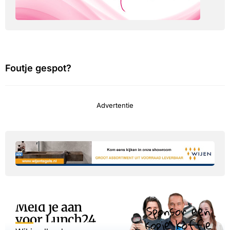
Foutje gespot?
Advertentie
Meld je aan
Sponsor een
voor Lunch24
kopje koffie