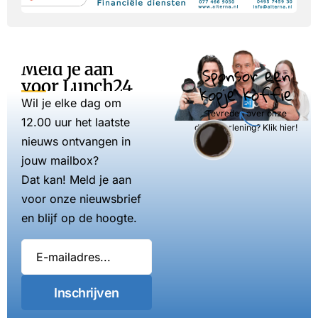
Meld je aan
Sponsor een
voor Lunch24
kopje koffie
Wil je elke dag om
Tevreden over onze
12.00 uur het laatste
dienstverlening? Klik hier!
nieuws ontvangen in
jouw mailbox?
Dat kan! Meld je aan
voor onze nieuwsbrief
en blijf op de hoogte.
Inschrijven