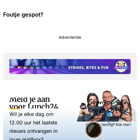
Foutje gespot?
Advertentie
Meld je aan
Sponsor een
voor Lunch24
kopje koffie
Wil je elke dag om
Tevreden over onze
12.00 uur het laatste
dienstverlening? Klik hier!
nieuws ontvangen in
jouw mailbox?