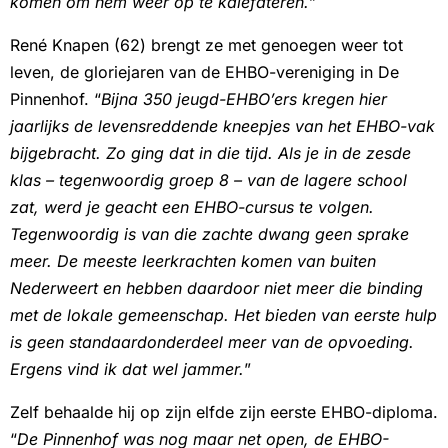
komen om hem weer op te kalefateren.
”
René Knapen (62) brengt ze met genoegen weer tot
leven, de gloriejaren van de EHBO-vereniging in De
Pinnenhof. “
Bijna 350 jeugd-EHBO’ers kregen hier
jaarlijks de levensreddende kneepjes van het EHBO-vak
bijgebracht. Zo ging dat in die tijd. Als je in de zesde
klas – tegenwoordig groep 8 – van de lagere school
zat, werd je geacht een EHBO-cursus te volgen.
Tegenwoordig is van die zachte dwang geen sprake
meer. De meeste leerkrachten komen van buiten
Nederweert en hebben daardoor niet meer die binding
met de lokale gemeenschap. Het bieden van eerste hulp
is geen standaardonderdeel meer van de opvoeding.
Ergens vind ik dat wel jammer.
”
Zelf behaalde hij op zijn elfde zijn eerste EHBO-diploma.
“
De Pinnenhof was nog maar net open, de EHBO-