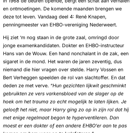
in 1968 de deuren opende, bergt een schat aan verhalen
en ontmoetingen. De komende maanden brengen we
deze tot leven. Vandaag deel 4: René Knapen,
penningmeester van EHBO-vereniging Nederweert.
Hij ziet ‘m nog staan in de grote zaal, omringd door
jonge examenkandidaten. Dokter en EHBO-instructeur
Hans van de Wouw. Een hand nonchalant in de zak, een
sigaret in de mond. Het waren de jaren zeventig, dus
niemand die hier vragen over stelde. Harry Vossen en
Bert Verheggen speelden de rol van slachtoffer. En dat
deden ze met verve. “
Hun gezichten lijkwit geschminkt
gebruikten ze vers varkensbloed van de slager op de
hoek om het trauma zo echt mogelijk te laten lijken. Je
gelooft het niet, maar Harry ging zo op in zijn rol dat hij
met enige regelmaat begon te hyperventileren. Dan
moest er een dokter of een andere EHBO’er aan te pas