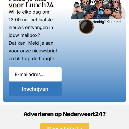
Sponsor een
voor Lunch24
kopje koffie
Wil je elke dag om
Tevreden over onze
12.00 uur het laatste
dienstverlening? Klik hier!
nieuws ontvangen in
jouw mailbox?
Dat kan! Meld je aan
voor onze nieuwsbrief
en blijf op de hoogte.
Inschrijven
Adverteren op Nederweert24?
Meer informatie