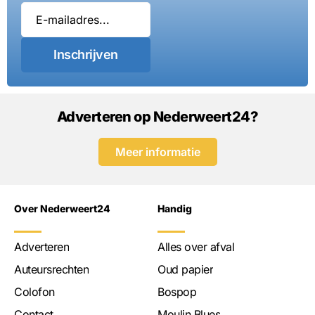
Inschrijven
Adverteren op Nederweert24?
Meer informatie
Over Nederweert24
Handig
Adverteren
Alles over afval
Auteursrechten
Oud papier
Colofon
Bospop
Contact
Moulin Blues