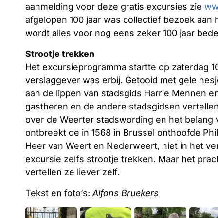
aanmelding voor deze gratis excursies zie
ww
afgelopen 100 jaar was collectief bezoek aan h
wordt alles voor nog eens zeker 100 jaar bede
Strootje trekken
Het excursieprogramma startte op zaterdag 10
verslaggever was erbij. Getooid met gele hes
aan de lippen van stadsgids Harrie Mennen e
gastheren en de andere stadsgidsen vertellen
over de Weerter stadswording en het belang v
ontbreekt de in 1568 in Brussel onthoofde Ph
Heer van Weert en Nederweert, niet in het ve
excursie zelfs strootje trekken. Maar het prac
vertellen ze liever zelf.
Tekst en foto’s:
Alfons Bruekers