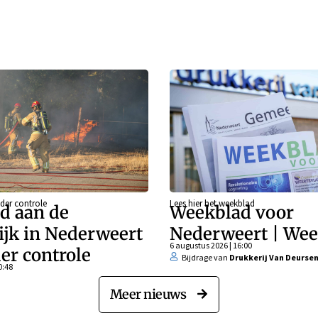
der controle
Lees hier het weekblad
d aan de
Weekblad voor
ijk in Nederweert
Nederweert | Wee
6 augustus 2026 | 16:00
er controle
Bijdrage van
Drukkerij Van Deurse
0:48
Meer nieuws