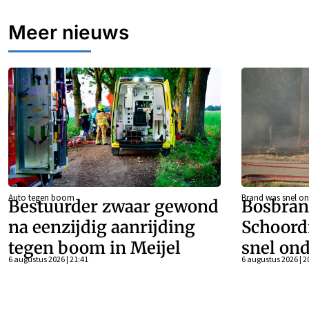
Meer nieuws
Auto tegen boom
Brand was snel on
Bestuurder zwaar gewond
Bosbran
na eenzijdig aanrijding
Schoord
tegen boom in Meijel
snel ond
6 augustus 2026 | 21:41
6 augustus 2026 | 2