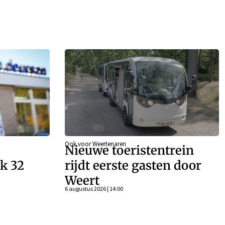
Ook voor Weertenaren
Nieuwe toeristentrein
k 32
rijdt eerste gasten door
Weert
n
6 augustus 2026 | 14:00