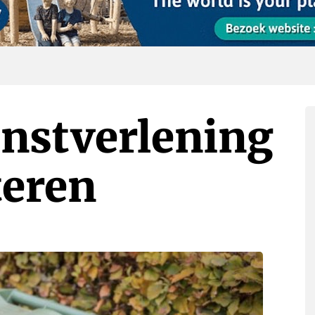
enstverlening
teren