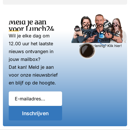
Meld je aan
Sponsor een
voor Lunch24
kopje koffie
Wil je elke dag om
Tevreden over onze
12.00 uur het laatste
dienstverlening? Klik hier!
nieuws ontvangen in
jouw mailbox?
Dat kan! Meld je aan
voor onze nieuwsbrief
en blijf op de hoogte.
Inschrijven