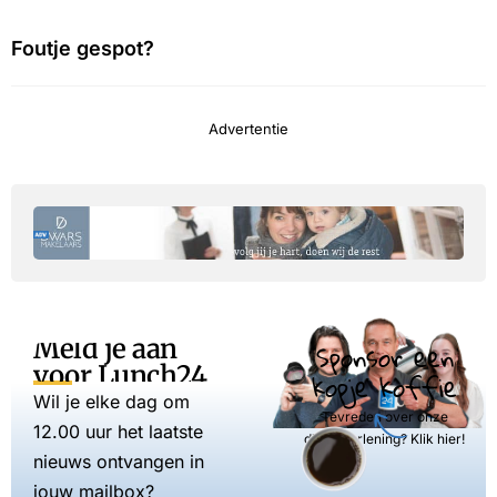
Foutje gespot?
Advertentie
Meld je aan
Sponsor een
voor Lunch24
kopje koffie
Wil je elke dag om
Tevreden over onze
12.00 uur het laatste
dienstverlening? Klik hier!
nieuws ontvangen in
jouw mailbox?