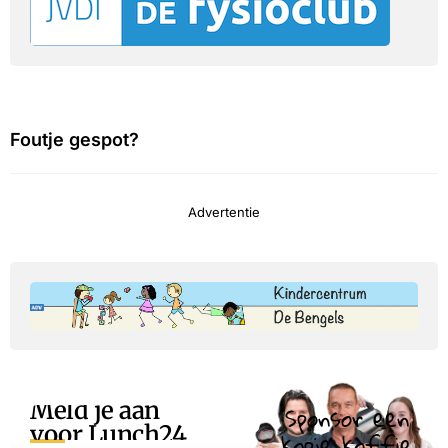
Foutje gespot?
Advertentie
Meld je aan
Sponsor een
voor Lunch24
kopje koffie