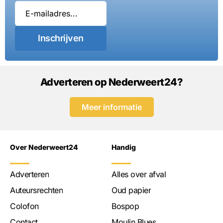
Inschrijven
Adverteren op Nederweert24?
Meer informatie
Over Nederweert24
Handig
Adverteren
Alles over afval
Auteursrechten
Oud papier
Colofon
Bospop
Contact
Moulin Blues