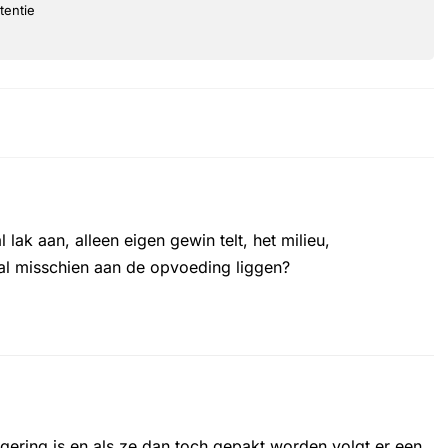
tentie
lak aan, alleen eigen gewin telt, het milieu,
l misschien aan de opvoeding liggen?
gering is en als ze dan toch gepakt worden volgt er een