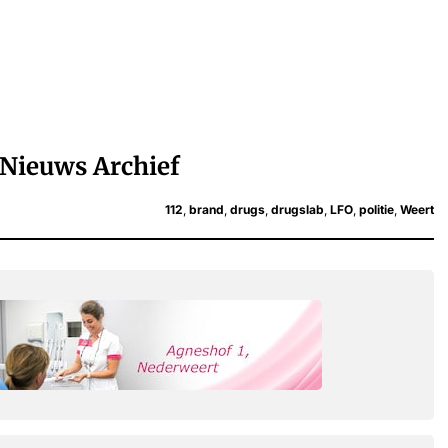
Nieuws Archief
112
,
brand
,
drugs
,
drugslab
,
LFO
,
politie
,
Weert