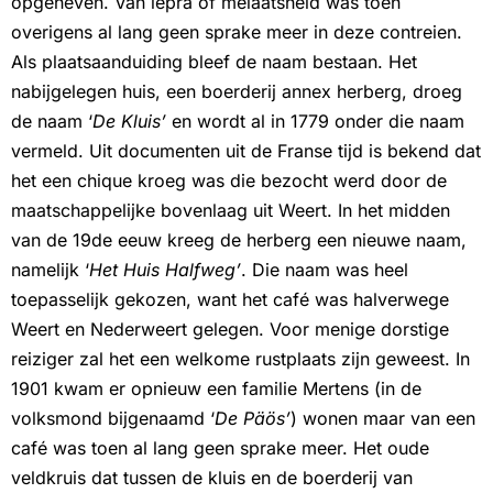
opgeheven. Van lepra of melaatsheid was toen
overigens al lang geen sprake meer in deze contreien.
Als plaatsaanduiding bleef de naam bestaan. Het
nabijgelegen huis, een boerderij annex herberg, droeg
de naam ‘
De Kluis’
en wordt al in 1779 onder die naam
vermeld. Uit documenten uit de Franse tijd is bekend dat
het een chique kroeg was die bezocht werd door de
maatschappelijke bovenlaag uit Weert. In het midden
van de 19de eeuw kreeg de herberg een nieuwe naam,
namelijk ‘
Het Huis Halfweg’
. Die naam was heel
toepasselijk gekozen, want het café was halverwege
Weert en Nederweert gelegen. Voor menige dorstige
reiziger zal het een welkome rustplaats zijn geweest. In
1901 kwam er opnieuw een familie Mertens (in de
volksmond bijgenaamd ‘
De Päös’
) wonen maar van een
café was toen al lang geen sprake meer. Het oude
veldkruis dat tussen de kluis en de boerderij van