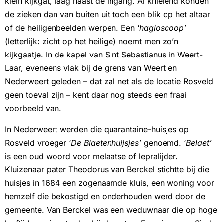
klein kijkgat, laag naast de ingang. Al knielend konden
de zieken dan van buiten uit toch een blik op het altaar
of de heiligenbeelden werpen. Een ‘
hagioscoop’
(letterlijk: zicht op het heilige) noemt men zo’n
kijkgaatje. In de kapel van Sint Sebastianus in Weert-
Laar, eveneens vlak bij de grens van Weert en
Nederweert geleden – dat zal net als de locatie Rosveld
geen toeval zijn – kent daar nog steeds een fraai
voorbeeld van.
In Nederweert werden die quarantaine-huisjes op
Rosveld vroeger ‘
De Blaetenhuijsjes’
genoemd. ‘
Belaet’
is een oud woord voor melaatse of lepralijder.
Kluizenaar pater Theodorus van Berckel stichtte bij die
huisjes in 1684 een zogenaamde kluis, een woning voor
hemzelf die bekostigd en onderhouden werd door de
gemeente. Van Berckel was een weduwnaar die op hoge