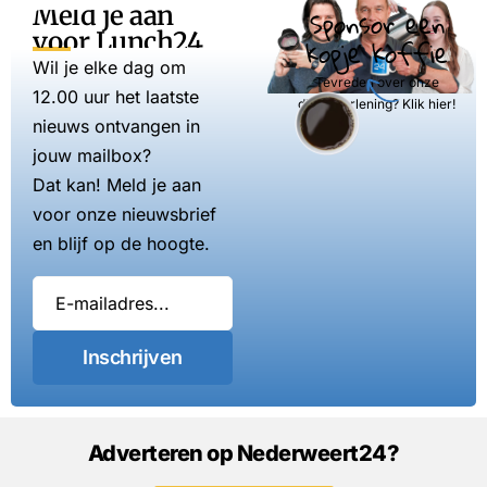
Meld je aan
Sponsor een
voor Lunch24
kopje koffie
Wil je elke dag om
Tevreden over onze
12.00 uur het laatste
dienstverlening? Klik hier!
nieuws ontvangen in
jouw mailbox?
Dat kan! Meld je aan
voor onze nieuwsbrief
en blijf op de hoogte.
Inschrijven
Adverteren op Nederweert24?