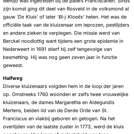
leeftijd was ingetreden bij de paters Franciscanen. Sinds
zijn komst ging dit deel van Rosveld in de volksmond al
gauw ‘
De Kluis’
of later
‘Bi-j Kloeës’
heten. Het was de
officiële taak van de kluizenaar om leprozen, pestlijders
en andere zieken te verplegen. Die missie werd van
Berckel noodlottig want tijdens een grote epidemie in
Nederweert in 1691 stierf hij zelf tengevolge van
besmetting. Hij was nog geen zeven jaar in functie
geweest.
Halfweg
Diverse kluizenaars volgden hem in de loop der jaren
op. Omstreeks 1760 woonden er zelfs twee vrouwelijke
kluizenaars, de dames Margaretha en Aldegundis
Mertens, beiden lid van de Derde Orde van St.
Franciscus en vlakbij geboren en getogen. Na het
overlijden van de laatste zuster in 1773, werd de kluis