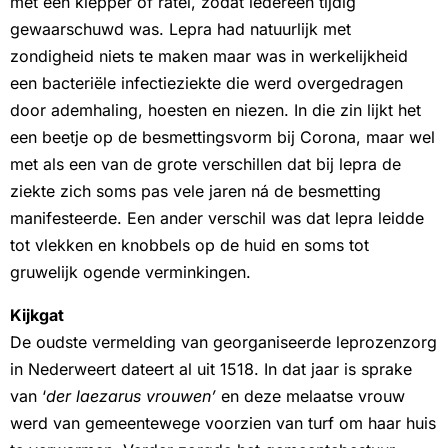
met een klepper of ratel, zodat iedereen tijdig
gewaarschuwd was. Lepra had natuurlijk met
zondigheid niets te maken maar was in werkelijkheid
een bacteriële infectieziekte die werd overgedragen
door ademhaling, hoesten en niezen. In die zin lijkt het
een beetje op de besmettingsvorm bij Corona, maar wel
met als een van de grote verschillen dat bij lepra de
ziekte zich soms pas vele jaren ná de besmetting
manifesteerde. Een ander verschil was dat lepra leidde
tot vlekken en knobbels op de huid en soms tot
gruwelijk ogende verminkingen.
Kijkgat
De oudste vermelding van georganiseerde leprozenzorg
in Nederweert dateert al uit 1518. In dat jaar is sprake
van ‘
der laezarus vrouwen’
en deze melaatse vrouw
werd van gemeentewege voorzien van turf om haar huis