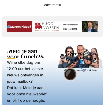
Advertentie
Meld je aan
Sponsor een
voor Lunch24
kopje koffie
Wil je elke dag om
Tevreden over onze
12.00 uur het laatste
dienstverlening? Klik hier!
nieuws ontvangen in
jouw mailbox?
Dat kan! Meld je aan
voor onze nieuwsbrief
en blijf op de hoogte.