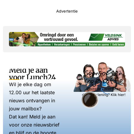
Advertentie
Meld je aan
Sponsor een
voor Lunch24
kopje koffie
Wil je elke dag om
Tevreden over onze
12.00 uur het laatste
dienstverlening? Klik hier!
nieuws ontvangen in
jouw mailbox?
Dat kan! Meld je aan
voor onze nieuwsbrief
en blijf op de hoogte.