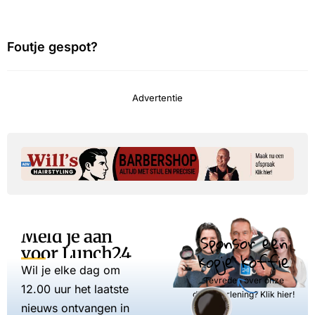
Foutje gespot?
Advertentie
Meld je aan
Sponsor een
voor Lunch24
kopje koffie
Wil je elke dag om
Tevreden over onze
12.00 uur het laatste
dienstverlening? Klik hier!
nieuws ontvangen in