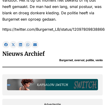
vandoor. Het is op dit moment niet bekend of hij buit
heeft gemaakt. De man had een lang, smal postuur, was
blank en droeg donkere kleding. De politie heeft via
Burgernet een oproep gedaan.
https://twitter.com/Burgernet_LB/status/1209780983886
Nieuws Archief
Burgernet
,
overval
,
politie
,
venlo
Advertentie