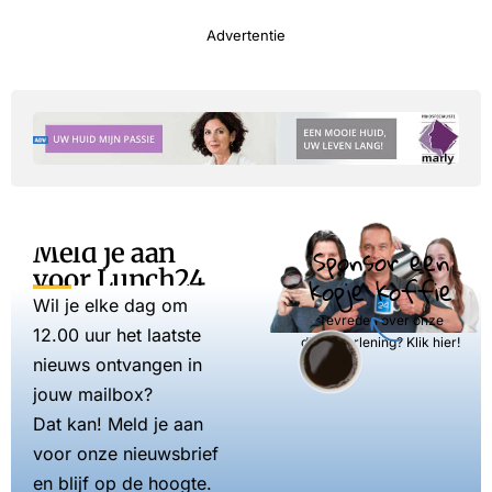
Advertentie
Meld je aan
Sponsor een
voor Lunch24
kopje koffie
Wil je elke dag om
Tevreden over onze
12.00 uur het laatste
dienstverlening? Klik hier!
nieuws ontvangen in
jouw mailbox?
Dat kan! Meld je aan
voor onze nieuwsbrief
en blijf op de hoogte.